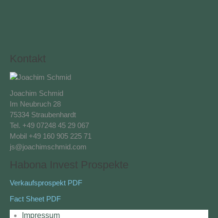
Kontakt
Joachim Schmid
Im Neubruch 28
75334 Straubenhardt
Tel. +49 07248 45 29 067
Mobil +49 160 905 225 71
js@joachimschmid.com
Habona Invest Prospekte
Verkaufsprospekt PDF
Fact Sheet PDF
Impressum