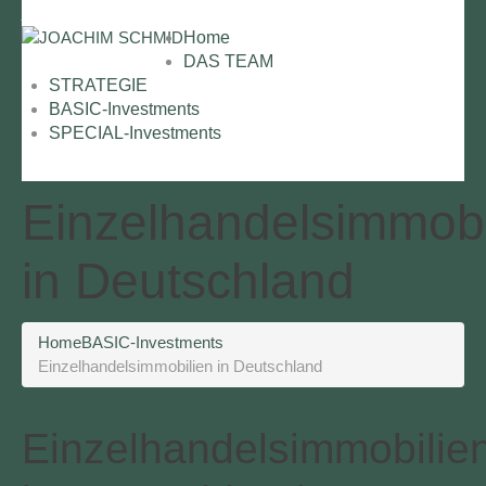
js@joachimschmid.com
+49 07248 45 29 067
Home
DAS TEAM
STRATEGIE
BASIC-Investments
SPECIAL-Investments
Einzelhandelsimmobi
in Deutschland
Home
BASIC-Investments
Einzelhandelsimmobilien in Deutschland
Einzelhandelsimmobilie